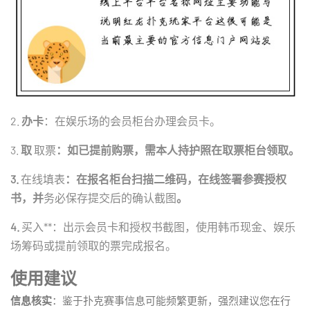
2.
办卡
：在娱乐场的会员柜台办理会员卡。
3.
取
取票
：如已提前购票，需本人持护照在取票柜台领取。
3.
在线填表
：在报名柜台扫描二维码，在线签署参赛授权
书，并
务必保存提交后的确认截图
。
4.
买入**：出示会员卡和授权书截图，使用韩币现金、娱乐
场筹码或提前领取的票完成报名。
使用建议
信息核实
：鉴于扑克赛事信息可能频繁更新，强烈建议您在行