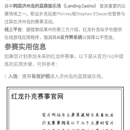
其中
韩国济州岛的蓝鼎娱乐场（Landing Casino）
是其重要的比
赛场地之一。职业扑克玩家Phil Ivey和Stephen O'Dwyer也曾参与
过其在济州岛的赛事活动。
线上平台
：据搜索结果中的第三方介绍，红龙扑克似乎也提供
在线游戏应用程序，强调其
AI反作弊系统
以保障公平竞技。
参赛实用信息
如果您计划参加未来的红龙杯赛事，以下是从官方FAQ中提
炼的实用步骤，可供参考：
1.
入场
：携带
有效护照
进入济州岛的蓝鼎娱乐场。