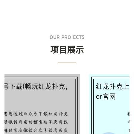
OUR PROJECTS
项目展示