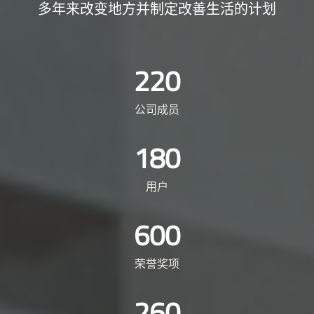
多年来改变地方并制定改善生活的计划
220
公司成员
180
用户
600
荣誉奖项
260