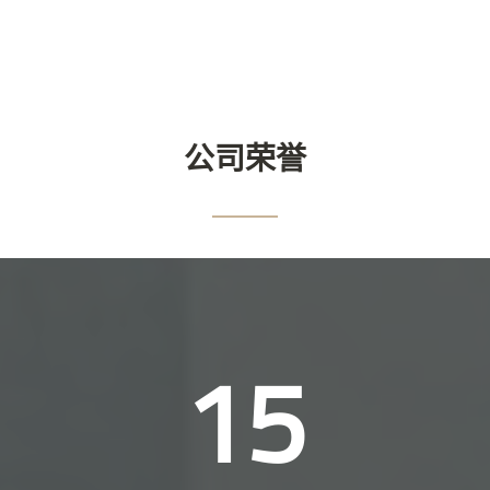
公司荣誉
15