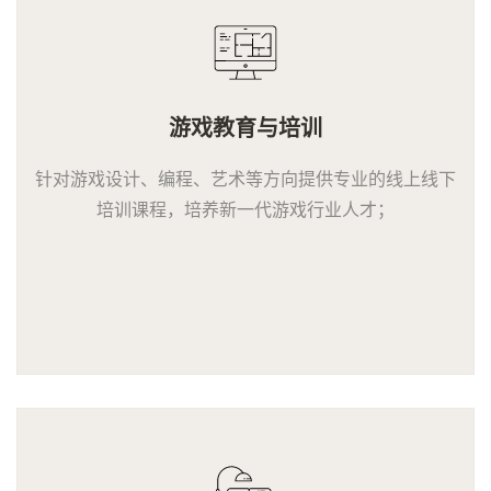
游戏教育与培训
针对游戏设计、编程、艺术等方向提供专业的线上线下
培训课程，培养新一代游戏行业人才；