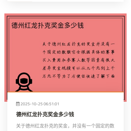
2025-10-25 06:51:01
德州红龙扑克奖金多少钱
关于德州红龙扑克的奖金，并没有一个固定的数