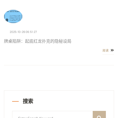
2025-10-26 06:51:27
牌桌陷阱：起底红龙扑克的隐秘设局
阅读
搜索