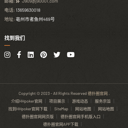
邮箱:
J909@j90001.com
电话:
13659630018
地址:
亳州市者鱼州469号
找到我们
Copyright © 2023 - All Rights Reserved
德扑圈官网
.
介绍HHpoker官网
项目展示
游戏动态
服务宗旨
找到HHpoker官网下载
SiteMap
网站地图
网站地图
德扑圈官网网页版
德扑圈官网手机版入口
德扑圈官网APP下载