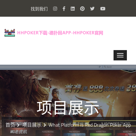
找到我们
项目展示
首页
项目展示
What Platform Is Red Dragon Poker App