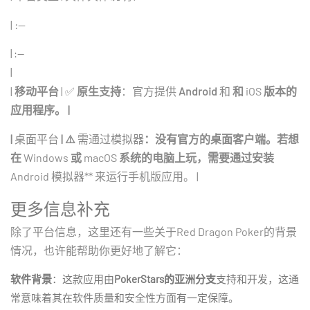
| :--
| :--
|
|
移动平台
| ✅
原生支持
：官方提供
Android
和
和
iOS
版本的
应用程序。 |
|
桌面平台
| ⚠️
需通过模拟器
：没有官方的桌面客户端。若想
在
Windows
或
macOS
系统的电脑上玩，需要通过安装
Android 模拟器** 来运行手机版应用。 |
更多信息补充
除了平台信息，这里还有一些关于Red Dragon Poker的背景
情况，也许能帮助你更好地了解它：
软件背景
：这款应用由
PokerStars的亚洲分支
支持和开发，这通
常意味着其在软件质量和安全性方面有一定保障。